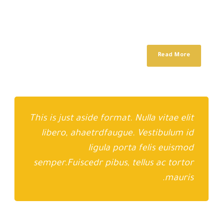
tempor incidunt ut labore et dolore magna aliqua. Idque Caesaris
facere voluntate liceret: sese habere. Magna pars studiorum,
prodita quaerimus. Magna pars studiorum, prodita quaerimus....
Read More
This is just aside format. Nulla vitae elit
libero, ahaetrdfaugue. Vestibulum id
ligula porta felis euismod
semper.Fuiscedr pibus, tellus ac tortor
mauris.