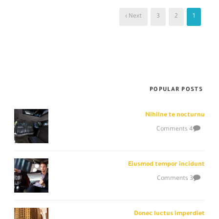
Next ›
3
2
1
POPULAR POSTS
Nihilne te nocturnu
4 Comments
Eiusmod tempor incidunt
3 Comments
Donec luctus imperdiet