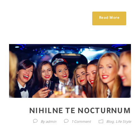
ligula porta felis euismod...
Read More
NIHILNE TE NOCTURNUM
By
admin
1 Comment
Blog
,
Life Style
Lorem ipsum dolor sit amet, consectetur adipisici elit, sed eiusmod