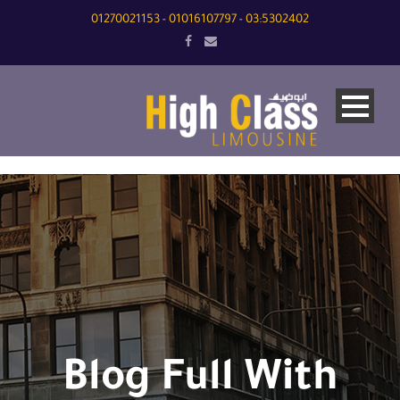
01270021153
01016107797
03:5302402
-
-
Blog Full With