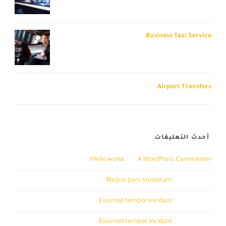
Business Taxi Service
Airport Transfers
أحدث التعليقات
A WordPress Commenter
على
Hello world!
John Doe
على
Magna pars studiorum
John Doe
على
Eiusmod tempor incidunt
John Doe
على
Eiusmod tempor incidunt