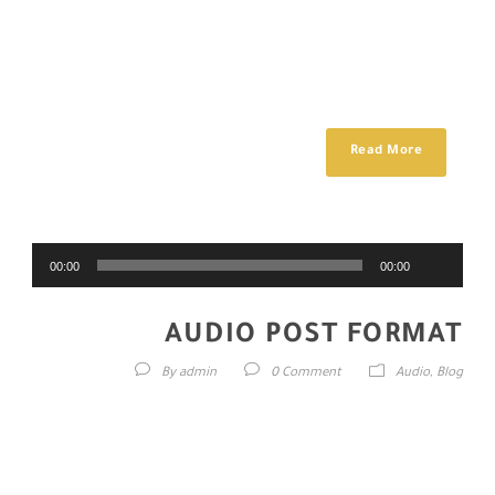
Cras mattis consectetur purus sit amet fermentum. Sed posuere
consectetur est at lobortis. Donec ullamcorper nulla non metus
auctor fringilla. Donec sed odio dui. Aenean eu leo quam.
Pellentesque ornare sem lacinia quam venenatis vestibulum....
Read More
مشغل
00:00
00:00
الصوت
AUDIO POST FORMAT
By
admin
0 Comment
Audio
,
Blog
Cras justo odio, dapibus ac facilisis in, egestas eget quam. Cum
sociis natoque penatibus et magnis dis parturient montes, nascetur
ridiculus mus. Nulla vitae elit libero, a pharetra augue. Vestibulum id