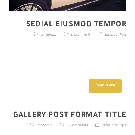
SEDIAL EIUSMOD TEMPOR
By
admin
0 Comment
Blog
,
Fit Row
Lorem ipsum dolor sit amet, consectetur adipisici elit, sed eiusmod
tempor incidunt ut labore et dolore magna aliqua. Idque Caesaris
facere voluntate liceret: sese habere. Magna pars studiorum,
prodita quaerimus. Magna pars studiorum, prodita quaerimus....
Read More
GALLERY POST FORMAT TITLE
By
admin
2 Comments
Blog
,
Life Style