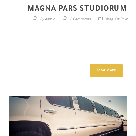
MAGNA PARS STUDIORUM
By
admin
2 Comments
Blog
,
Fit Row
Lorem ipsum dolor sit amet, consectetur adipisici elit, sed eiusmod
tempor incidunt ut labore et dolore magna aliqua. Idque Caesaris
facere voluntate liceret: sese habere. Magna pars studiorum,
prodita quaerimus. Magna pars studiorum, prodita quaerimus....
Read More