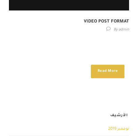
VIDEO POST FORMAT
By
admin
Lorem ipsum dolor sit amet, consectetur adipisici elit, sed eiusmod
tempor incidunt ut labore et dolore magna aliqua. Idque Caesaris
facere voluntate...
Read More
الأرشيف
نوفمبر 2019