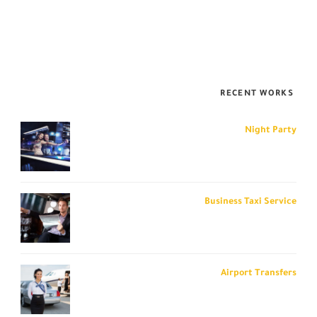
Sed posuere consectetur est at lobortis. Donec id elit non mi porta
gravida at eget metus. Lorem ipsum dolor sit amet, consectetur
adipiscing elit. Nullam id dolor id nibh ultricies vehicula ut id elit.
RECENT WORKS
Night Party
Business Taxi Service
Airport Transfers