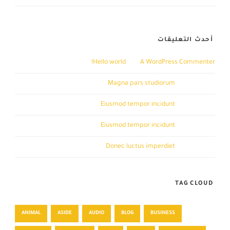
أحدث التعليقات
A WordPress Commenter
على
Hello world!
John Doe
على
Magna pars studiorum
John Doe
على
Eiusmod tempor incidunt
John Doe
على
Eiusmod tempor incidunt
John Doe
على
Donec luctus imperdiet
TAG CLOUD
ANIMAL
ASIDE
AUDIO
BLOG
BUSINESS