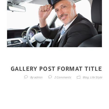
Chauffeur
GALLERY POST FORMAT TITLE
By
admin
2 Comments
Blog
,
Life Style
Cras mattis consectetur purus sit amet fermentum. Sed posuere
consectetur est at lobortis. Donec ullamcorper nulla non metus
auctor fringilla. Donec sed odio dui. Aenean eu leo quam.
Pellentesque ornare sem lacinia quam venenatis vestibulum. Cras