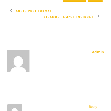
AUDIO POST FORMAT
EIUSMOD TEMPOR INCIDUNT
ABOUT POST AUTHOR
admin
2 RESPONSES
Reply
John Doe