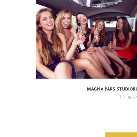
MAGNA PARS STUDIO
By
ad
Lorem ipsum dolor sit amet, consectetur adipisici elit,
eiusmod tempor incidunt ut labore et dolore magna ali
Idque Caesaris facere voluntat