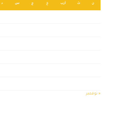
ن
ث
أرب
خ
ج
س
د
2
1
9
8
7
6
5
4
3
16
15
14
13
12
11
10
23
22
21
20
19
18
17
30
29
28
27
26
25
24
31
« نوفمبر