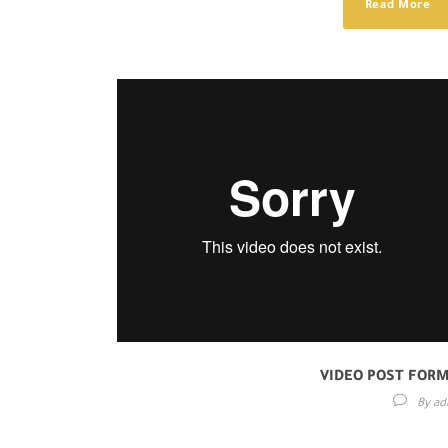
Read More
VIDEO POST FOR
By
ad
Lorem ipsum dolor sit amet, consectetur adipisici elit,