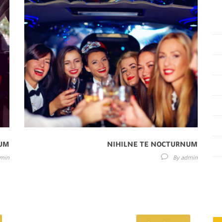
RUM
NIHILNE TE NOCTURNUM
min
By
admin
 sed
Lorem ipsum dolor sit amet, consectetur adipisici elit, sed
qua.
eiusmod tempor incidunt ut labore et dolore magna aliqua.
e...
Idque Caesaris facere voluntate...