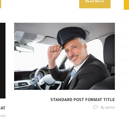
Read More
STANDARD POST FORMAT TITLE
By
admin
MAT
min
Lorem ipsum dolor sit amet, consectetur adipisici elit, sed
eiusmod tempor incidunt ut labore et dolore magna aliqua.
 sed