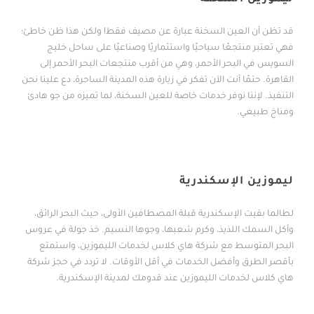
قد تظن أن العين السخنة عبارة عن مصيف فقط! ولكن هذا ظن خاطئ؛
فهي تعتبر منتجعًا سياحيًا واستثماريًا وصناعيًا على ساحل خليج
السويس في البحر الأحمر، وهي من أقرب منتجعات البحر الأحمر إلى
القاهرة. حتمًا أنت الآن تفكر في زيارة هذه المدينة الساحرة، دع علينا نحن
التنفيذ. لإننا نوفر خدمات خاصة للعين السخنة، لما تميزه من جو هادئ
ومناخ طبيعي.
خدامات
ليموزين الإسكندرية
لطالما بقيت الإسكندرية قبلة المصطافين الأولى، حيث البحر الرائق،
وأكل السمك اللذيذ، وكرم شعبها، وجوها النسيم. خذ جولة في عروس
البحر المتوسط مع شركة هاي كلاس لخدمات الليموزين، واستمتع
بأقصر الطرق وأفضل الخدمات في أقل الأوقات. لا تردد في حجز شركة
هاي كلاس لخدمات الليموزين عند قدومك لمدينة الإسكندرية.