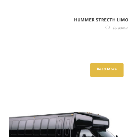
HUMMER STRECTH LIMO
By
admin
Maecenas sed diam eget risus varius blandit sit amet non magna.
Etiam porta sem malesuada magna mollis euismod. Donec id elit
non...
Read More