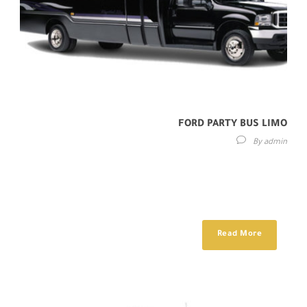
FORD PARTY BUS LIMO
By
admin
Maecenas sed diam eget risus varius blandit sit amet non magna.
Etiam porta sem malesuada magna mollis euismod. Donec id elit
non...
Read More