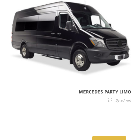
MERCEDES PARTY LIMO
By
admin
Maecenas sed diam eget risus varius blandit sit amet non magna.
Etiam porta sem malesuada magna mollis euismod. Donec id elit
non...