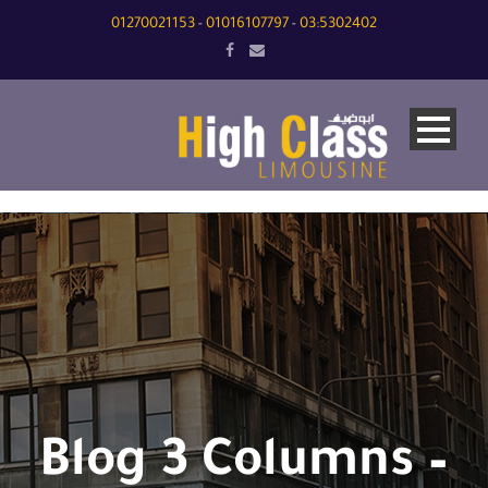
01270021153
01016107797
03:5302402
-
-
Blog 3 Columns –