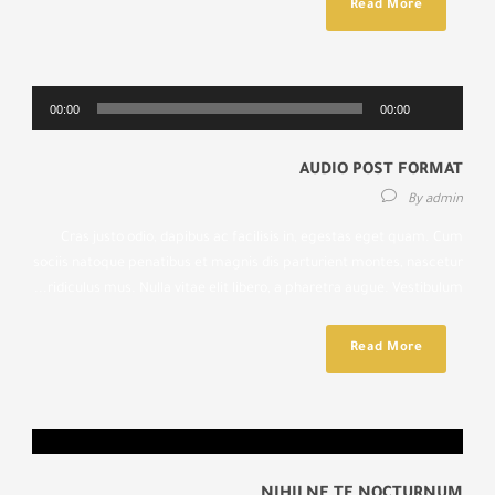
Read More
مشغل
00:00
00:00
الصوت
AUDIO POST FORMAT
By
admin
Cras justo odio, dapibus ac facilisis in, egestas eget quam. Cum
sociis natoque penatibus et magnis dis parturient montes, nascetur
ridiculus mus. Nulla vitae elit libero, a pharetra augue. Vestibulum...
Read More