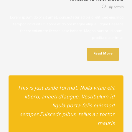
NIHILNE TE NOCTURNUM
By
admin
Lorem ipsum dolor sit amet, consectetur adipisici elit, sed eiusmod
tempor incidunt ut labore et dolore magna aliqua. Idque Caesaris
facere voluntate liceret: sese habere. Magna pars studiorum,
prodita quaerimus....
Read More
This is just aside format. Nulla vitae elit
libero, ahaetrdfaugue. Vestibulum id
ligula porta felis euismod
semper.Fuiscedr pibus, tellus ac tortor
mauris.