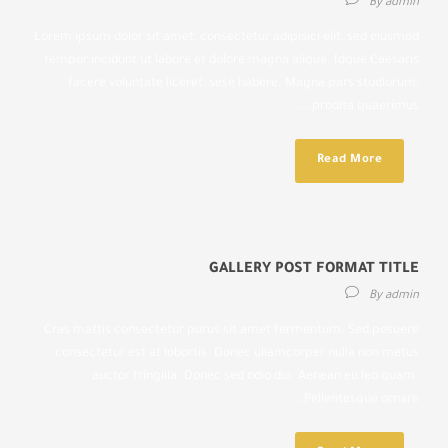
By
admin
Lorem ipsum dolor sit amet, consectetur adipisici elit, sed eiusmod
tempor incidunt ut labore et dolore magna aliqua. Idque Caesaris
facere voluntate liceret: sese habere. Magna pars studiorum,
prodita quaerimus....
Read More
GALLERY POST FORMAT TITLE
By
admin
Cras mattis consectetur purus sit amet fermentum. Sed posuere
consectetur est at lobortis. Donec ullamcorper nulla non metus
auctor fringilla. Donec sed odio dui. Aenean eu leo quam.
Pellentesque ornare...