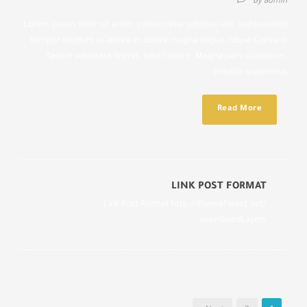
By
admin
Lorem ipsum dolor sit amet, consectetur adipisici elit, sed eiusmod
tempor incidunt ut labore et dolore magna aliqua. Idque Caesaris
facere voluntate liceret: sese habere. Magna pars studiorum,
prodita quaerimus....
Read More
LINK POST FORMAT
Link Post Format http://themeforest.net/
user/GoodLayers