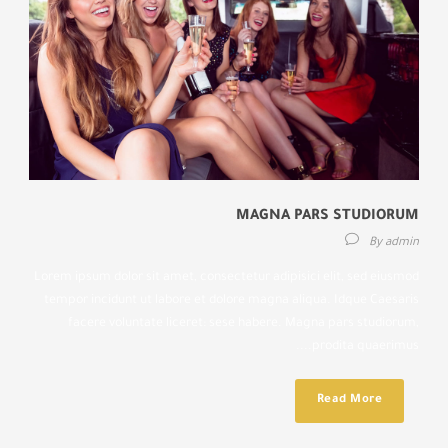
MAGNA PARS STUDIORUM
By
admin
Lorem ipsum dolor sit amet, consectetur adipisici elit, sed eiusmod
tempor incidunt ut labore et dolore magna aliqua. Idque Caesaris
facere voluntate liceret: sese habere. Magna pars studiorum,
prodita quaerimus....
Read More