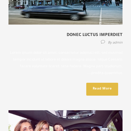
DONEC LUCTUS IMPERDIET
By
admin
Lorem ipsum dolor sit amet, consectetur adipisici elit, sed eiusmod
tempor incidunt ut labore et dolore magna aliqua. Idque Caesaris
facere voluntate liceret: sese habere. Magna pars studiorum,
prodita quaerimus....
Read More