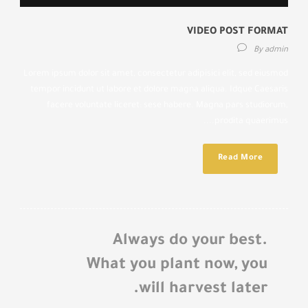
VIDEO POST FORMAT
By
admin
Lorem ipsum dolor sit amet, consectetur adipisici elit, sed eiusmod
tempor incidunt ut labore et dolore magna aliqua. Idque Caesaris
facere voluntate liceret: sese habere. Magna pars studiorum,
prodita quaerimus....
Read More
Always do your best.
What you plant now, you
will harvest later.