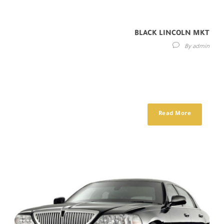
BLACK LINCOLN MKT
By
admin
Maecenas sed diam eget risus varius blandit sit amet non magna.
Etiam porta sem malesuada magna mollis euismod. Donec id elit
non...
Read More