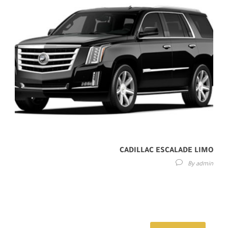
CADILLAC ESCALADE LIMO
By
admin
Maecenas sed diam eget risus varius blandit sit amet non magna.
Etiam porta sem malesuada magna mollis euismod. Donec id elit
non...