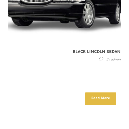
BLACK LINCOLN SEDAN
By
admin
Maecenas sed diam eget risus varius blandit sit amet non magna.
Etiam porta sem malesuada magna mollis euismod. Donec id elit
non...
Read More