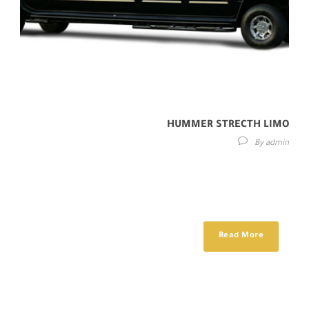
HUMMER STRECTH LIMO
By
admin
Maecenas sed diam eget risus varius blandit sit amet non magna.
Etiam porta sem malesuada magna mollis euismod. Donec id elit
non...
Read More