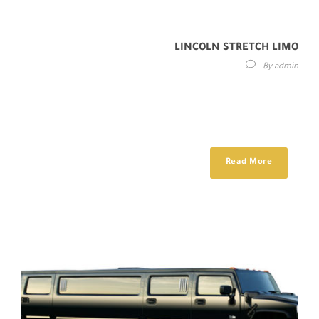
LINCOLN STRETCH LIMO
By
admin
Maecenas sed diam eget risus varius blandit sit amet non magna.
Etiam porta sem malesuada magna mollis euismod. Donec id elit
non...
Read More