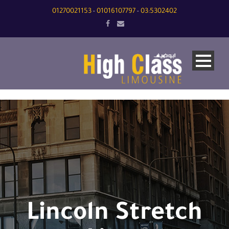
01270021153
01016107797
03:5302402
-
-
Lincoln Stretch